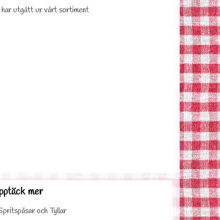
 har utgått ur vårt sortiment
pptäck mer
Spritspåsar och Tyllar