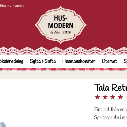
bba leveranser
ksinredning
Sylta & Safta
Husmanskonster
Utemat
S
Tala Retr
★
★
★
★
Fint set från eng
Spritsspruta i me