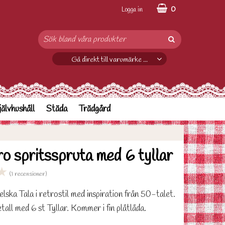
0
Logga in
Gå direkt till varumärke ...
jälvhushåll
Städa
Trädgård
o spritsspruta med 6 tyllar
★
(1 recensioner)
elska Tala i retrostil med inspiration från 50-talet.
tall med 6 st Tyllar. Kommer i fin plåtlåda.