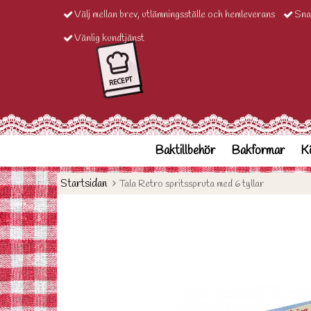
Välj mellan brev, utlämningsställe och hemleverans
Sna
Vänlig kundtjänst
Baktillbehör
Bakformar
Kö
Startsidan
Tala Retro spritsspruta med 6 tyllar