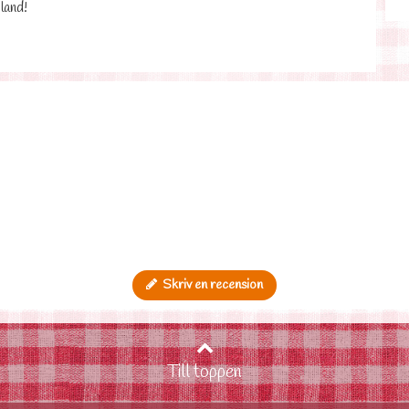
land!
Skriv en recension
Till toppen