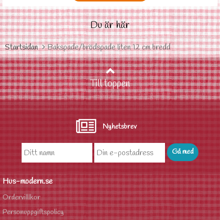
Du är här
Startsidan
Bakspade/brödspade liten 12 cm bredd
Till toppen
Nyhetsbrev
Hus-modern.se
Ordervilllkor
Personuppgiftspolicy