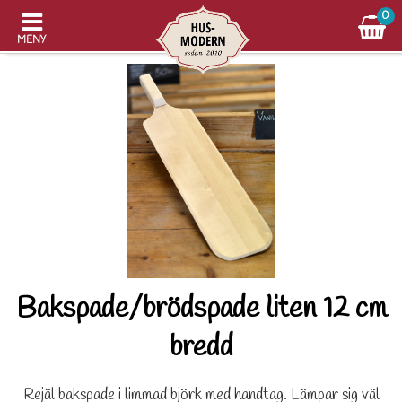
0
MENY
Bakspade/brödspade liten 12 cm
bredd
Rejäl bakspade i limmad björk med handtag. Lämpar sig väl