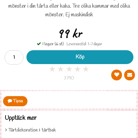
mönster i din tårta eller kaka. Tre olika kammar med olika
mönster. Ej maskindisk
99 kr
I lager (6 st)
Leveranstid: 1-7 dagar
Köp
★
★
★
★
★
3790
Tipsa
Upptäck mer
Tårtdekoration & tårtbak